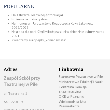
POPULARNE
Dni Otwarte Teatralnej (fotorelacja)
Pożegnanie maturzystów
Harmonogram Uroczystego Rozpoczęcia Roku Szkolnego
2022/2023
Nagroda dla pani Kingi Mikołajewskiej w dziedzinie kultury za rok
2021
Zwiedzamy europejski „koniec świata”
Adres
Linkownia
Starostwo Powiatowe w Pile
Zespół Szkół przy
Ministerstwo Edukacji i Nauki
Teatralnej w Pile
Centralna Komisja
Egzaminacyjna
ul. Teatralna 1
OKE w Poznaniu
Wielkopolska Izba
64 - 920 Piła
Rzemieślnicza