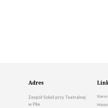
Adres
Lin
Staros
Zespół Szkół przy Teatralnej
w Pile
Minist