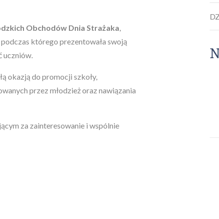
D
zkich Obchodów Dnia Strażaka
,
u, podczas którego prezentowała swoją
ć uczniów.
ą okazją do promocji szkoły,
owanych przez młodzież oraz nawiązania
cym za zainteresowanie i wspólnie