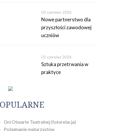
03 czerwiec 2026
Nowe partnerstwo dla
przyszłości zawodowej
uczniów
01 czerwiec 2026
Sztuka przetrwania w
praktyce
OPULARNE
a trybu offline” w Pile
Dni Otwarte Teatralnej (fotorelacja)
Pożegnanie maturzystów