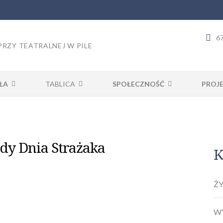
67
PRZY TEATRALNEJ W PILE
ŁA
TABLICA
SPOŁECZNOŚĆ
PROJ
y Dnia Strażaka
K
ŻY
W