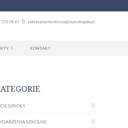
 212 08 67
sekretariatdyrektora@teatralnapila.pl
EKTY
KONTAKT
ATEGORIE
CIE SZKOŁY
YDARZENIA SZKOLNE