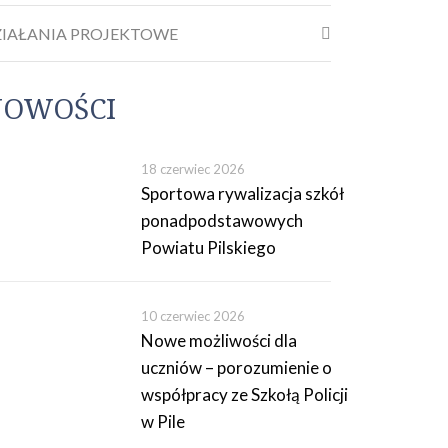
ZIAŁANIA PROJEKTOWE
NOWOŚCI
18 czerwiec 2026
Sportowa rywalizacja szkół
ponadpodstawowych
Powiatu Pilskiego
10 czerwiec 2026
Nowe możliwości dla
uczniów – porozumienie o
współpracy ze Szkołą Policji
w Pile