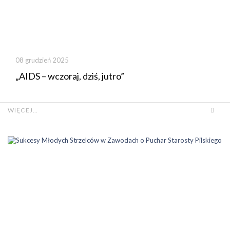
08 grudzień 2025
„AIDS – wczoraj, dziś, jutro”
WIĘCEJ…