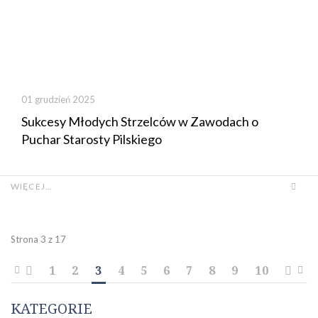
01 grudzień 2025
Sukcesy Młodych Strzelców w Zawodach o
Puchar Starosty Pilskiego
WIĘCEJ…
Strona 3 z 17
1
2
3
4
5
6
7
8
9
10
KATEGORIE